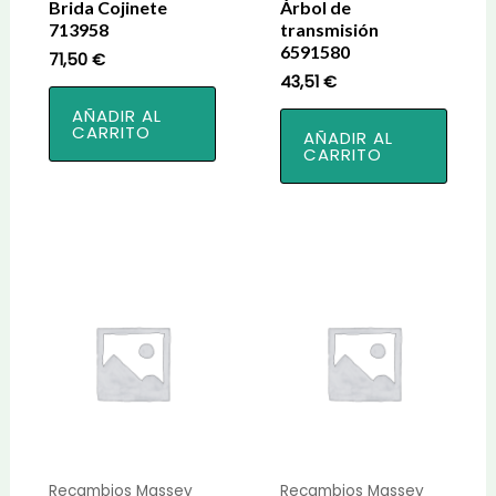
Brida Cojinete
Árbol de
713958
transmisión
6591580
71,50
€
43,51
€
AÑADIR AL
CARRITO
AÑADIR AL
CARRITO
Recambios Massey
Recambios Massey