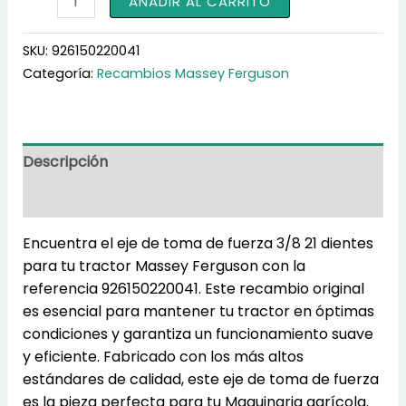
AÑADIR AL CARRITO
de
toma
SKU:
926150220041
de
Categoría:
Recambios Massey Ferguson
fuerza
3/8
21
dientes
Descripción
926150220041
Información adicional
cantidad
Encuentra el eje de toma de fuerza 3/8 21 dientes
para tu tractor Massey Ferguson con la
referencia 926150220041. Este recambio original
es esencial para mantener tu tractor en óptimas
condiciones y garantiza un funcionamiento suave
y eficiente. Fabricado con los más altos
estándares de calidad, este eje de toma de fuerza
es la pieza perfecta para tu Maquinaria agrícola.