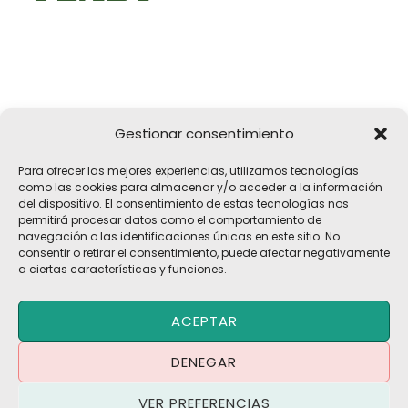
Gestionar consentimiento
Girona, 32
Para ofrecer las mejores experiencias, utilizamos tecnologías
17183 Vilobí d'Onyar, Girona
como las cookies para almacenar y/o acceder a la información
del dispositivo. El consentimiento de estas tecnologías nos
pelach@pelach.es
permitirá procesar datos como el comportamiento de
☎
972 47 30 61
navegación o las identificaciones únicas en este sitio. No
consentir o retirar el consentimiento, puede afectar negativamente
a ciertas características y funciones.
Copyright © 2026 Maquinària Agrícola Pèlach, S.L | Powered by
ACEPTAR
Maria CB
Blog | Promociones
DENEGAR
Política de Privacidad
·
Política de Cookies
·
Aviso Legal
VER PREFERENCIAS
Términos y Condiciones
·
Contacto
·
Trabaja con Nosotros