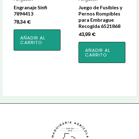
Engranaje Sinfi
Juego de Fusibles y
7894413
Pernos Rompibles
para Embrague
78,34
€
Recogida 6521868
43,99
€
AÑADIR AL
CARRITO
AÑADIR AL
CARRITO