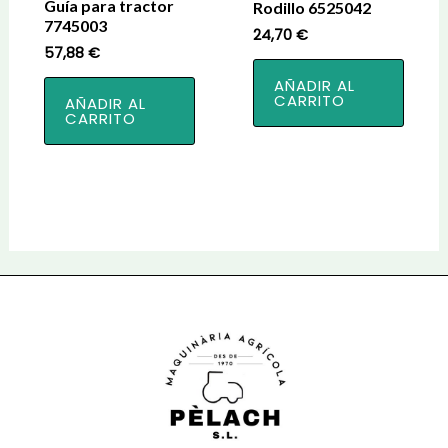
Guía para tractor
Rodillo 6525042
7745003
24,70
€
57,88
€
AÑADIR AL
CARRITO
AÑADIR AL
CARRITO