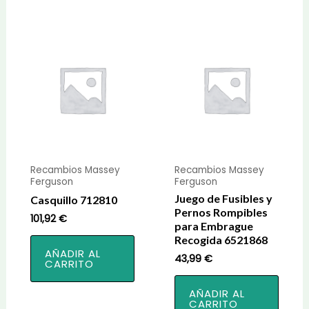
Recambios Massey
Recambios Massey
Ferguson
Ferguson
Juego de Fusibles y
Casquillo 712810
Pernos Rompibles
101,92
€
para Embrague
Recogida 6521868
AÑADIR AL
43,99
€
CARRITO
AÑADIR AL
CARRITO