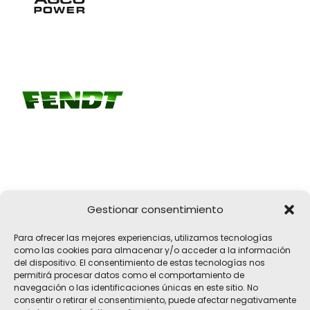
Gestionar consentimiento
Girona, 32
Para ofrecer las mejores experiencias, utilizamos tecnologías
17183 Vilobí d'Onyar, Girona
como las cookies para almacenar y/o acceder a la información
del dispositivo. El consentimiento de estas tecnologías nos
pelach@pelach.es
permitirá procesar datos como el comportamiento de
☎
972 47 30 61
navegación o las identificaciones únicas en este sitio. No
consentir o retirar el consentimiento, puede afectar negativamente