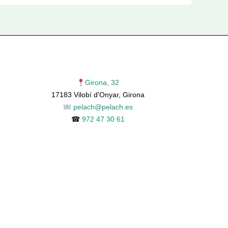
Girona, 32
17183 Vilobí d'Onyar, Girona
pelach@pelach.es
☎
972 47 30 61