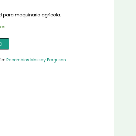
d para maquinaria agrícola.
les
O
ía:
Recambios Massey Ferguson