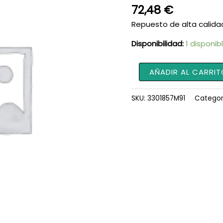
72,48
€
Repuesto de alta calida
Disponibilidad:
1 disponib
Cerradura
AÑADIR AL CARRIT
3301857M91
cantidad
SKU:
3301857M91
Categor