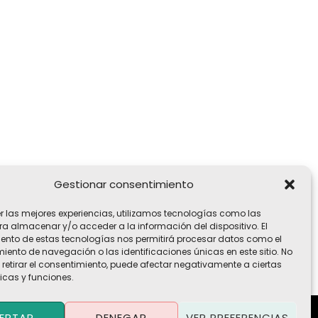
Gestionar consentimiento
er las mejores experiencias, utilizamos tecnologías como las
ra almacenar y/o acceder a la información del dispositivo. El
ento de estas tecnologías nos permitirá procesar datos como el
ento de navegación o las identificaciones únicas en este sitio. No
 retirar el consentimiento, puede afectar negativamente a ciertas
icas y funciones.
EPTAR
DENEGAR
VER PREFERENCIAS