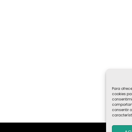
Para ofrec
cookies pa
consentimi
comportami
consentir o
característ
AC