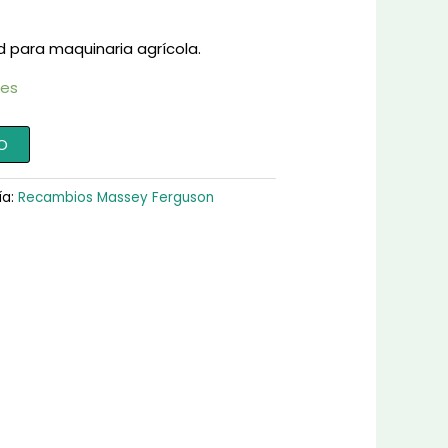
d para maquinaria agrícola.
les
O
ía:
Recambios Massey Ferguson