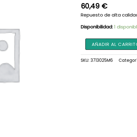
60,49
€
Repuesto de alta calida
Disponibilidad:
1 disponib
Cable
AÑADIR AL CARRIT
de
Acelerador
SKU:
3713025M6
Categor
3713025M6
cantidad