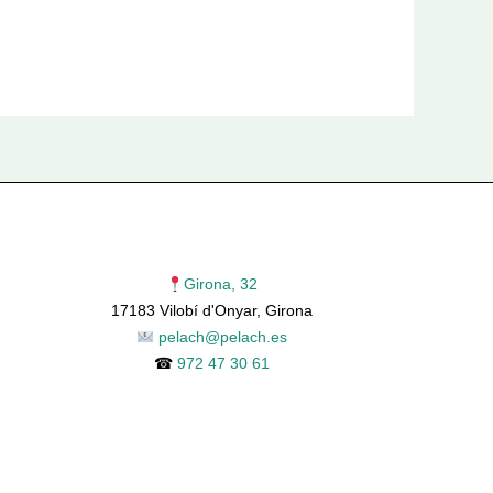
Girona, 32
17183 Vilobí d'Onyar, Girona
pelach@pelach.es
☎
972 47 30 61