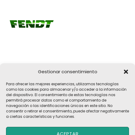
Gestionar consentimiento
Girona, 32
Para ofrecer las mejores experiencias, utilizamos tecnologías
17183 Vilobí d'Onyar, Girona
como las cookies para almacenar y/o acceder a la información
del dispositivo. El consentimiento de estas tecnologías nos
pelach@pelach.es
permitirá procesar datos como el comportamiento de
☎
972 47 30 61
navegación o las identificaciones únicas en este sitio. No
consentir o retirar el consentimiento, puede afectar negativamente
a ciertas características y funciones.
Copyright © 2026 Maquinària Agrícola Pèlach, S.L | Powered by
ACEPTAR
Maria CB