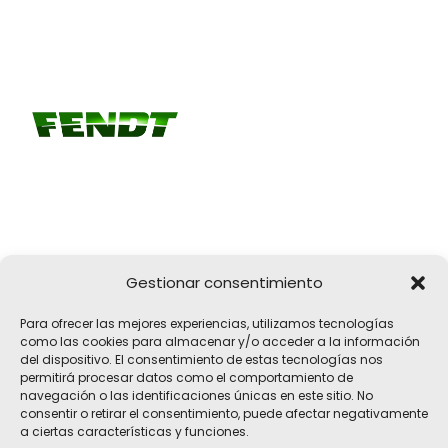
Gestionar consentimiento
Girona, 32
Para ofrecer las mejores experiencias, utilizamos tecnologías
17183 Vilobí d'Onyar, Girona
como las cookies para almacenar y/o acceder a la información
del dispositivo. El consentimiento de estas tecnologías nos
pelach@pelach.es
permitirá procesar datos como el comportamiento de
☎
972 47 30 61
navegación o las identificaciones únicas en este sitio. No
consentir o retirar el consentimiento, puede afectar negativamente
a ciertas características y funciones.