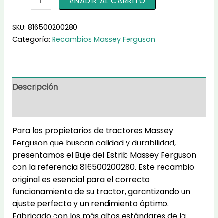
AÑADIR AL CARRITO
del
Estrib
SKU:
816500200280
816500200280
Categoría:
Recambios Massey Ferguson
cantidad
Descripción
Información adicional
Para los propietarios de tractores Massey
Ferguson que buscan calidad y durabilidad,
presentamos el Buje del Estrib Massey Ferguson
con la referencia 816500200280. Este recambio
original es esencial para el correcto
funcionamiento de su tractor, garantizando un
ajuste perfecto y un rendimiento óptimo.
Fabricado con los más altos estándares de la