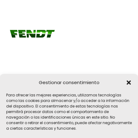
Gestionar consentimiento
Girona, 32
Para ofrecer las mejores experiencias, utilizamos tecnologías
17183 Vilobí d'Onyar, Girona
como las cookies para almacenar y/o acceder a la información
del dispositivo. El consentimiento de estas tecnologías nos
pelach@pelach.es
permitirá procesar datos como el comportamiento de
☎
972 47 30 61
navegación o las identificaciones únicas en este sitio. No
consentir o retirar el consentimiento, puede afectar negativamente
a ciertas características y funciones.