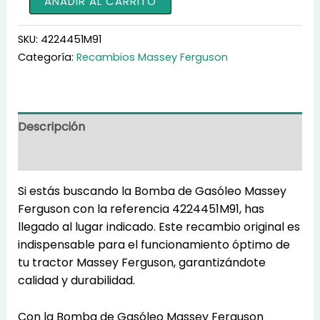
AÑADIR AL CARRITO
de
Gasóleo
SKU:
4224451M91
4224451M91
Categoría:
Recambios Massey Ferguson
cantidad
Descripción
Información adicional
Si estás buscando la Bomba de Gasóleo Massey
Ferguson con la referencia 4224451M91, has
llegado al lugar indicado. Este recambio original es
indispensable para el funcionamiento óptimo de
tu tractor Massey Ferguson, garantizándote
calidad y durabilidad.
Con la Bomba de Gasóleo Massey Ferguson