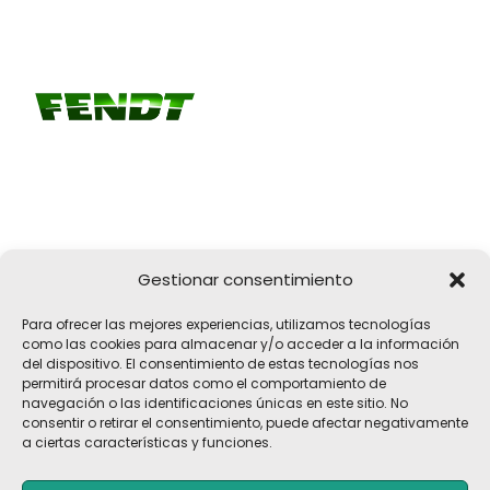
Gestionar consentimiento
Girona, 32
Para ofrecer las mejores experiencias, utilizamos tecnologías
17183 Vilobí d'Onyar, Girona
como las cookies para almacenar y/o acceder a la información
del dispositivo. El consentimiento de estas tecnologías nos
pelach@pelach.es
permitirá procesar datos como el comportamiento de
☎
972 47 30 61
navegación o las identificaciones únicas en este sitio. No
consentir o retirar el consentimiento, puede afectar negativamente
a ciertas características y funciones.
Copyright © 2026 Maquinària Agrícola Pèlach, S.L | Powered by