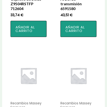
Z9504RSTFP
transmisión
712604
6591580
33,74
€
43,51
€
AÑADIR AL
AÑADIR AL
CARRITO
CARRITO
Recambios Massey
Recambios Massey