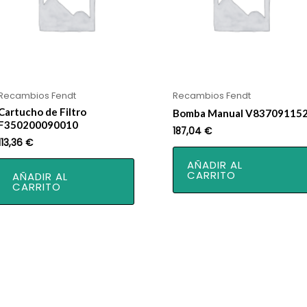
Recambios Fendt
Recambios Fendt
Cartucho de Filtro
Bomba Manual V83709115
F350200090010
187,04
€
113,36
€
AÑADIR AL
CARRITO
AÑADIR AL
CARRITO