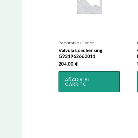
Recambios Fendt
Válvula LoadSensing
G931962660011
204,00
€
AÑADIR AL
CARRITO