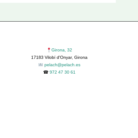
Girona, 32
17183 Vilobí d'Onyar, Girona
pelach@pelach.es
☎
972 47 30 61