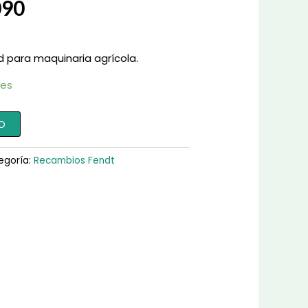
090
d para maquinaria agrícola.
les
O
egoría:
Recambios Fendt