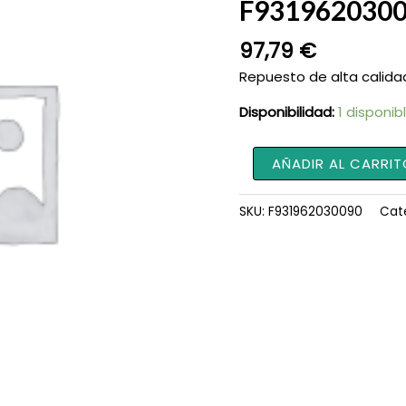
F931962030
97,79
€
Repuesto de alta calida
Disponibilidad:
1 disponib
Sensor
AÑADIR AL CARRIT
Interno
Distribuidor
SKU:
F931962030090
Cat
F931962030090
cantidad