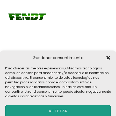
Gestionar consentimiento
Girona, 32
Para ofrecer las mejores experiencias, utilizamos tecnologías
17183 Vilobí d'Onyar, Girona
como las cookies para almacenar y/o acceder a la información
del dispositivo. El consentimiento de estas tecnologías nos
pelach@pelach.es
permitirá procesar datos como el comportamiento de
☎
972 47 30 61
navegación o las identificaciones únicas en este sitio. No
consentir o retirar el consentimiento, puede afectar negativamente
a ciertas características y funciones.
Copyright © 2026 Maquinària Agrícola Pèlach, S.L | Powered by
ACEPTAR
Maria CB