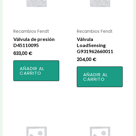
Recambios Fendt
Recambios Fendt
Válvula de presión
Válvula
D45110095
LoadSensing
G931962660011
633,00
€
204,00
€
AÑADIR AL
CARRITO
AÑADIR AL
CARRITO