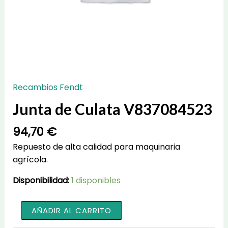
Recambios Fendt
Junta de Culata V837084523
94,70
€
Repuesto de alta calidad para maquinaria
agrícola.
Disponibilidad:
1 disponibles
Junta
AÑADIR AL CARRITO
de