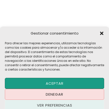
Gestionar consentimiento
Girona, 32
Para ofrecer las mejores experiencias, utilizamos tecnologías
17183 Vilobí d'Onyar, Girona
como las cookies para almacenar y/o acceder a la información
del dispositivo. El consentimiento de estas tecnologías nos
pelach@pelach.es
permitirá procesar datos como el comportamiento de
☎
972 47 30 61
navegación o las identificaciones únicas en este sitio. No
consentir o retirar el consentimiento, puede afectar negativamente
a ciertas características y funciones.
Copyright © 2026 Maquinària Agrícola Pèlach, S.L | Powered by
ACEPTAR
Maria CB
Blog | Promociones
DENEGAR
Política de Privacidad
·
Política de Cookies
·
Aviso Legal
VER PREFERENCIAS
Términos y Condiciones
·
Contacto
·
Trabaja con Nosotros