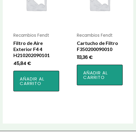
Recambios Fendt
Recambios Fendt
Filtro de Aire
Cartucho de Filtro
Exterior F4 4
F350200090010
H210202090101
113,36
€
45,84
€
AÑADIR AL
CARRITO
AÑADIR AL
CARRITO