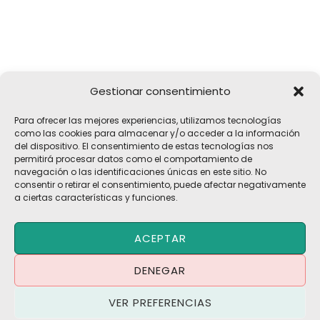
Gestionar consentimiento
Girona, 32
Para ofrecer las mejores experiencias, utilizamos tecnologías
17183 Vilobí d'Onyar, Girona
como las cookies para almacenar y/o acceder a la información
del dispositivo. El consentimiento de estas tecnologías nos
pelach@pelach.es
permitirá procesar datos como el comportamiento de
☎
972 47 30 61
navegación o las identificaciones únicas en este sitio. No
consentir o retirar el consentimiento, puede afectar negativamente
a ciertas características y funciones.
Copyright © 2026 Maquinària Agrícola Pèlach, S.L | Powered by
ACEPTAR
Maria CB
Blog | Promociones
DENEGAR
Política de Privacidad
·
Política de Cookies
·
Aviso Legal
VER PREFERENCIAS
Términos y Condiciones
·
Contacto
·
Trabaja con Nosotros