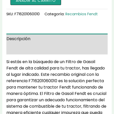
AÑADIR AL CARRITO
de
Gasoil
SKU:
F716201060010
Categoría:
Recambios Fendt
F716201060010
cantidad
Descripción
Información adicional
Si estás en la búsqueda de un Filtro de Gasoil
Fendt de alta calidad para tu tractor, has llegado
al lugar indicado. Este recambio original con la
referencia F716201060010 es la solución perfecta
para mantener tu tractor Fendt funcionando de
manera óptima. El Filtro de Gasoil Fendt es crucial
para garantizar un adecuado funcionamiento del
sistema de combustible de tu tractor, filtrando de
manera eficiente cualquier impureza que pueda