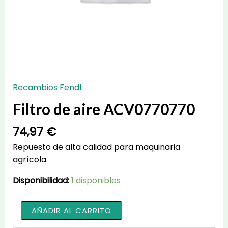
Recambios Fendt
Filtro de aire ACV0770770
74,97
€
Repuesto de alta calidad para maquinaria
agrícola.
Disponibilidad:
1 disponibles
Filtro
AÑADIR AL CARRITO
de